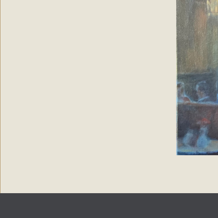
Copyright 2024
Paintings by Petronella
| Web